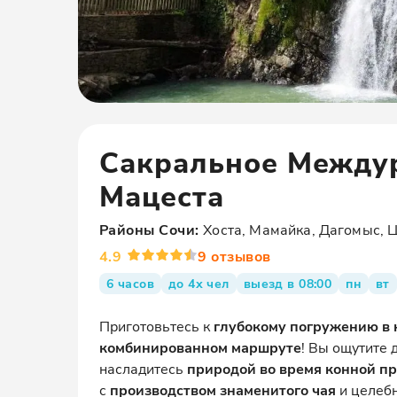
Сакральное Междур
Мацеста
Районы
Сочи
:
Хоста, Мамайка, Дагомыс, 
4.9
9
отзывов
6 часов
до 4х чел
выезд в 08:00
пн
вт
Приготовьтесь к
глубокому погружению в 
комбинированном маршруте
! Вы ощутите 
насладитесь
природой во время конной п
с
производством знаменитого чая
и целеб