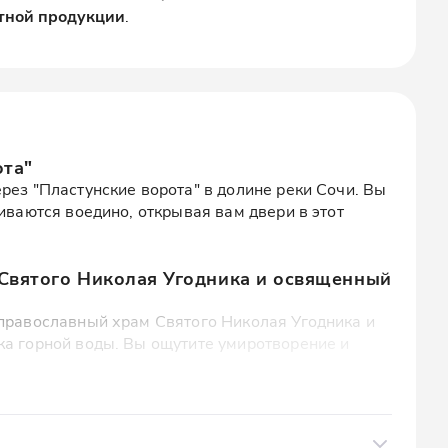
тной продукции
.
ота"
рез "Пластунские ворота" в долине реки Сочи. Вы
ливаются воедино, открывая вам двери в этот
Святого Николая Угодника и освященный
 православный храм Святого Николая Угодника и
ка горной воды. Вы ощутите умиротворение и
у лесу предгорий Сочи
Верхний Юрт, где начнется 1,5-часовая прогулка