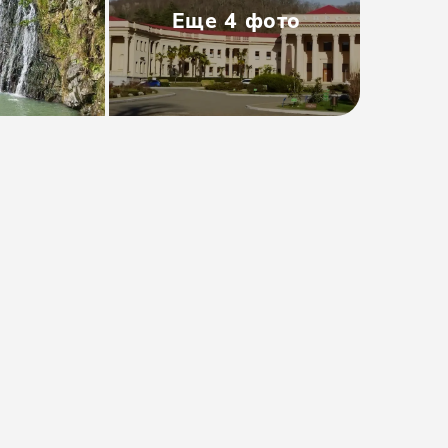
Еще
4
фото
Тип
:
Индивидуальная
Размер группы
:
до 4 человек
Длительность
:
6 часов
Расписание
:
ежедневно
Время
:
08:00
от 6000₽
Предоплата от
1200₽
. Остаток
оплачивается на месте.