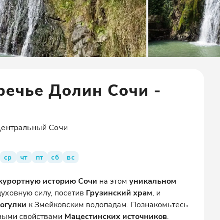
ечье Долин Сочи -
Центральный Сочи
ср
чт
пт
сб
вс
курортную историю Сочи
на этом
уникальном
духовную силу, посетив
Грузинский храм
, и
рогулки
к Змейковским водопадам. Познакомьтесь
ными свойствами
Мацестинских источников
.