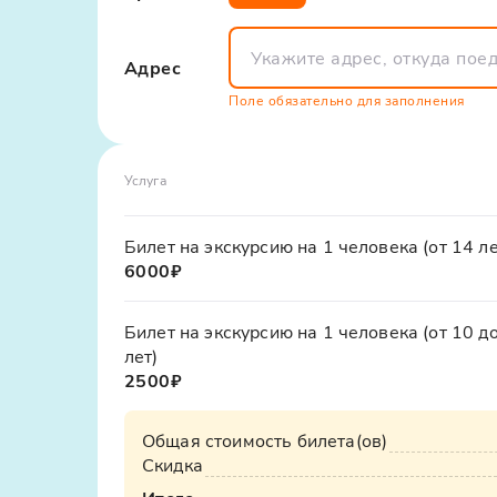
Завершите экскурсию дегустацией в ф
Эта экскурсия подойдёт любителям природы,
алкогольной продукции под географич
город. Экскурсии по городу сочи часто не 
ПОЛЯНА". Это станет приятным завер
путешествие станет для вас настоящим отк
Адрес
Поле обязательно для заполнения
Услуга
Билет на экскурсию на 1 человека (от 14 ле
6000₽
Билет на экскурсию на 1 человека (от 10 д
лет)
2500₽
Общая стоимость билета(ов)
Скидка