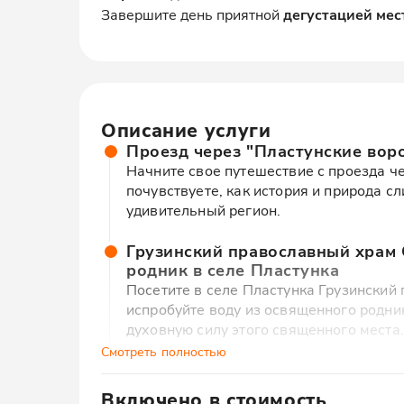
Завершите день приятной
дегустацией мес
Описание услуги
Проезд через "Пластунские вор
Начните свое путешествие с проезда че
почувствуете, как история и природа с
удивительный регион.
Грузинский православный храм 
родник в селе Пластунка
Посетите в селе Пластунка Грузинский
испробуйте воду из освященного родни
духовную силу этого священного места.
Смотреть полностью
Конная прогулка по живописном
Осуществите подъем на машине в село 
Включено в стоимость