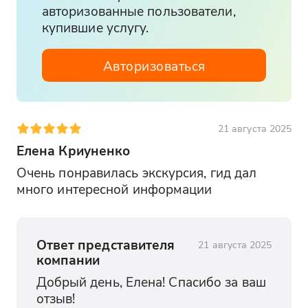
интересные подробности строительства
авторизованные пользователи,
и особенностях архитектуры, а также о
купившие услугу.
том, как эти объекты используются
сегодня. Особое внимание уделяется
Авторизоваться
истории Олимпийского огня и
церемониям открытия/закрытия Игр.
21 августа 2025
Елена Криуненко
Очень понравилась экскурсия, гид дал 
много интересной информации
Ответ представителя
21 августа 2025
компании
Добрый день, Елена! Спасибо за ваш 
отзыв!