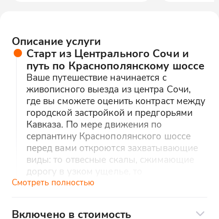
Описание услуги
Старт из Центрального Сочи и
путь по Краснополянскому шоссе
Ваше путешествие начинается с
живописного выезда из центра Сочи,
где вы сможете оценить контраст между
городской застройкой и предгорьями
Кавказа. По мере движения по
серпантину Краснополянского шоссе
перед вами откроются захватывающие
виды: то отвесные скалы, сжимающие
дорогу в узком ущелье, то
головокружительные панорамы долины
Смотреть полностью
реки Мзымты. Особенно впечатляет
инженерное решение дороги -
Включено в стоимость
многочисленные тоннели и мосты,