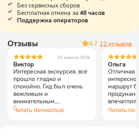
Без сервисных сборов
Бесплатная отмена за
48 часов
Поддержка операторов
Отзывы
4.7
12
отзывов
15 апреля 2026
Виктор
Ольга
Интересная экскурсия, всё
Отличная п
прошло гладко и
интересно 
спокойно. Гид был очень
маршрут б
вежливым и
продуманн
внимательным.
впечатлил
Рекомендую всем, кто
- красота 
Читать полностью
Читать по
хочет узнать больше об
Обязатель
Евпатории.