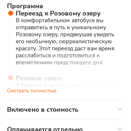
Программа
Переезд к Розовому озеру
В комфортабельном автобусе вы
отправитесь в путь к уникальному
Розовому озеру, предвкушая увидеть
его необычную, сюрреалистическую
красоту. Этот переезд даст вам время
расслабиться и подготовиться к
впечатлениям предстоящего дня.
Розовое озеро
У берегов Розового озера вы увидите
Смотреть полностью
невероятный пейзаж с водой
фантастического оттенка, который
словно сошел с открытки. Здесь вы
Включено в стоимость
сможете сделать фотографии на фоне
Сопровождение квалифицированным
этого уникального природного чуда и
гидом, экскурсия на протяжении всего
насладиться его необычной
Оплачивается отдельно
маршрута.