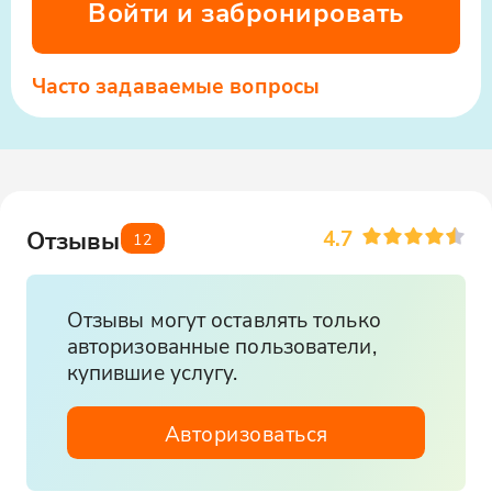
Войти и забронировать
объектам показа.
Возвращение на Площадь
Нахимова (Севастополь)
Часто задаваемые вопросы
Ваше увлекательное путешествие по
"Сердцу Евпатории" завершится
возвращением на площадь Нахимова в
Севастополе в вечернее время. Вы
вернетесь наполненные яркими
впечатлениями от увиденного и
4.7
Отзывы
12
отдохнувшие после дня у моря.
Отзывы могут оставлять только
авторизованные пользователи,
купившие услугу.
Авторизоваться