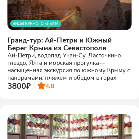
ВИДЫ ЮЖНОГО КРЫМА
Гранд-тур: Ай-Петри и Южный
Берег Крыма из Севастополя
Ай-Петри, водопад Учан-Су, Ласточкино
гнездо, Ялта и морская прогулка—
насыщенная экскурсия по южному Крыму с
панорамами, пляжем и обедом в горах.
3800₽
4.8