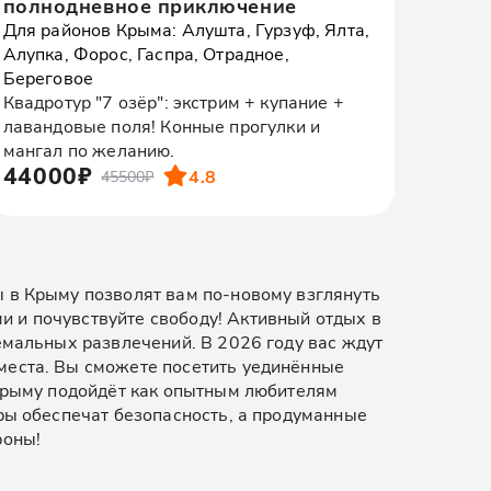
полнодневное приключение
Для районов Крыма: Алушта, Гурзуф, Ялта,
Алупка, Форос, Гаспра, Отрадное,
Береговое
Квадротур "7 озёр": экстрим + купание +
лавандовые поля! Конные прогулки и
мангал по желанию.
44000₽
4.8
45500₽
ы в Крыму позволят вам по-новому взглянуть
 и почувствуйте свободу! Активный отдых в
емальных развлечений. В 2026 году вас ждут
места. Вы сможете посетить уединённые
 Крыму подойдёт как опытным любителям
оры обеспечат безопасность, а продуманные
роны!