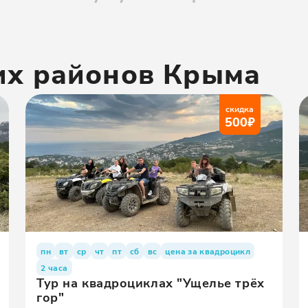
их районов
Крыма
скидка
500
₽
пн
вт
ср
чт
пт
сб
вс
цена за квадроцикл
2 часа
Тур на квадроциклах "Ущелье трёх
гор"