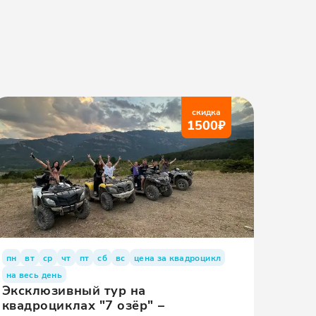
скидка
1500
₽
пн
вт
ср
чт
пт
сб
вс
цена за квадроцикл
на весь день
Эксклюзивный тур на
квадроциклах "7 озёр" –