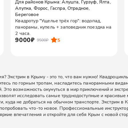
Для районов Крыма: Алушта, Гурзуф, Ялта,
Алупка, Форос, Гаспра, Отрадное,
Береговое
Квадротур "Ущелье трёх гор": водопад,
панорамы, купель + заповедник поездка на
2 часа.
9000₽
5
9500₽
? Экстрим в Крыму - это то, что вам нужно! Квадроцикл
тесь по горным тропам, насладитесь панорамными видами
й. Это возможность окунуться в мир приключений и экстр
озволят исследовать самые труднодоступные и красивые 
ти, куда не добраться на обычном транспорте. Экстрим в
т попробовать что-то новое. Профессиональные инструкт
ркие впечатления и откройте для себя Крым с новой сто