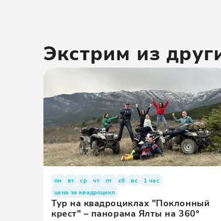
Экстрим
из друг
пн
вт
ср
чт
пт
сб
вс
1 час
цена за квадроцикл
Тур на квадроциклах "Поклонный
крест" – панорама Ялты на 360°