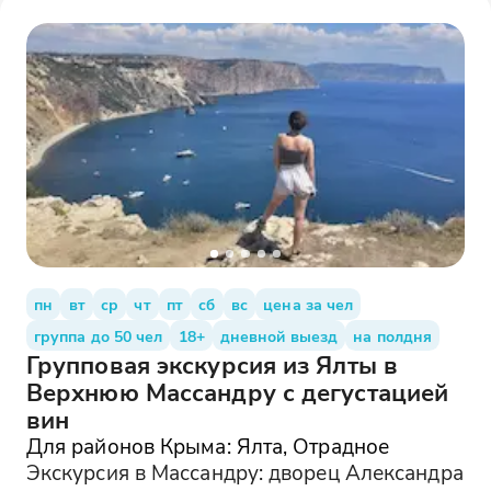
пн
вт
ср
чт
пт
сб
вс
цена за чел
группа до 50 чел
18+
дневной выезд
на полдня
Групповая экскурсия из Ялты в
Верхнюю Массандру с дегустацией
вин
Для районов Крыма: Ялта, Отрадное
Экскурсия в Массандру: дворец Александра