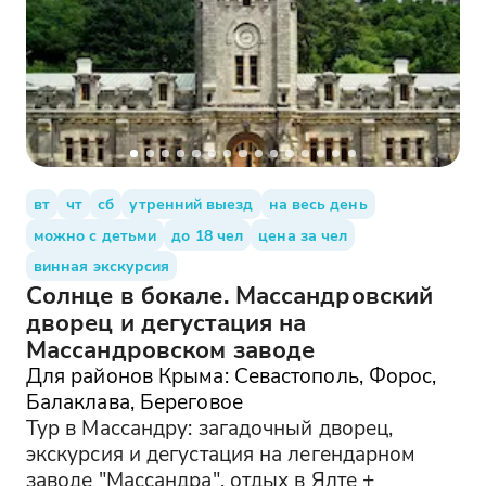
вт
чт
сб
утренний выезд
на весь день
можно с детьми
до 18 чел
цена за чел
винная экскурсия
Солнце в бокале. Массандровский
дворец и дегустация на
Массандровском заводе
Для районов Крыма: Севастополь, Форос,
Балаклава, Береговое
Тур в Массандру: загадочный дворец,
экскурсия и дегустация на легендарном
заводе "Массандра", отдых в Ялте +