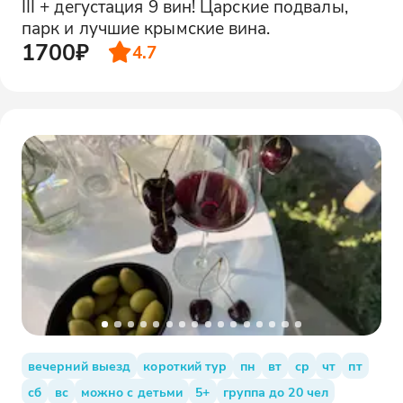
III + дегустация 9 вин! Царские подвалы,
парк и лучшие крымские вина.
1700₽
4.7
вечерний выезд
короткий тур
пн
вт
ср
чт
пт
сб
вс
можно с детьми
5+
группа до 20 чел