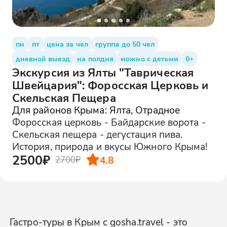
пн
пт
цена за чел
группа до 50 чел
дневной выезд
на полдня
можно с детьми
0+
Экскурсия из Ялты "Таврическая
Швейцария": Форосская Церковь и
Скельская Пещера
Для районов Крыма: Ялта, Отрадное
Форосская церковь - Байдарские ворота -
Скельская пещера - дегустация пива.
История, природа и вкусы Южного Крыма!
2500₽
4.8
2700₽
Гастро-туры в Крым с gosha.travel - это