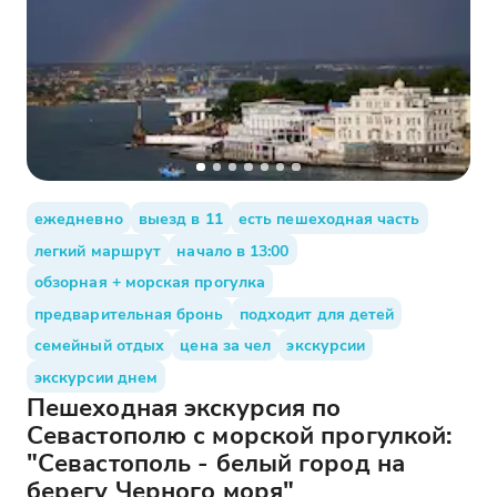
ежедневно
выезд в 11
есть пешеходная часть
легкий маршрут
начало в 13:00
обзорная + морская прогулка
предварительная бронь
подходит для детей
семейный отдых
цена за чел
экскурсии
экскурсии днем
Пешеходная экскурсия по
Севастополю с морской прогулкой:
"Севастополь - белый город на
берегу Черного моря"