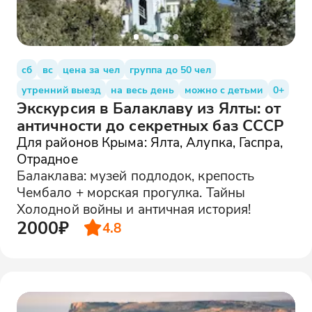
сб
вс
цена за чел
группа до 50 чел
утренний выезд
на весь день
можно с детьми
0+
Экскурсия в Балаклаву из Ялты: от
античности до секретных баз СССР
Для районов Крыма: Ялта, Алупка, Гаспра,
Отрадное
Балаклава: музей подлодок, крепость
Чембало + морская прогулка. Тайны
Холодной войны и античная история!
2000₽
4.8