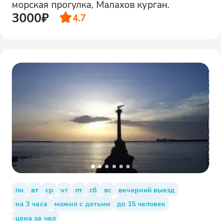
морская прогулка, Малахов курган.
3000₽
4.7
пн
вт
ср
чт
пт
сб
вс
вечерний выезд
на 3 часа
можно с детьми
до 15 человек
цена за чел