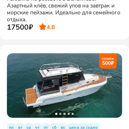
Азартный клёв, свежий улов на завтрак и
морские пейзажи. Идеально для семейного
отдыха.
17500₽
4.8
скидка
500
₽
пн
вт
ср
чт
пт
сб
вс
цена за судно