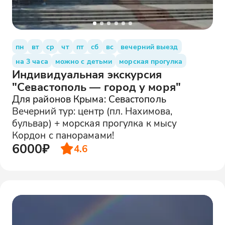
пн
вт
ср
чт
пт
сб
вс
вечерний выезд
на 3 часа
можно с детьми
морская прогулка
Индивидуальная экскурсия
"Севастополь — город у моря"
Для районов Крыма: Севастополь
Вечерний тур: центр (пл. Нахимова,
бульвар) + морская прогулка к мысу
Кордон с панорамами!
6000₽
4.6