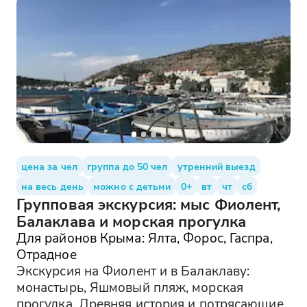
цена за чел
группа до 50 чел
утренний выезд
на весь день
можно с детьми
0+
вт
чт
сб
Групповая экскурсия: мыс Фиолент,
Балаклава и морская прогулка
Для районов Крыма: Ялта, Форос, Гаспра,
Отрадное
Экскурсия на Фиолент и в Балаклаву:
монастырь, Яшмовый пляж, морская
прогулка. Древняя история и потрясающие