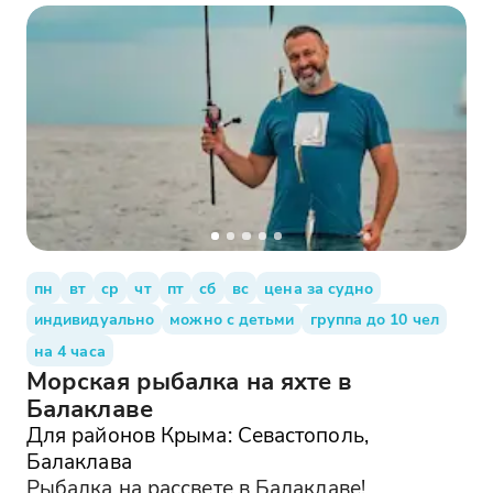
пн
вт
ср
чт
пт
сб
вс
цена за судно
индивидуально
можно с детьми
группа до 10 чел
на 4 часа
Морская рыбалка на яхте в
Балаклаве
Для районов Крыма: Севастополь,
Балаклава
Рыбалка на рассвете в Балаклаве!