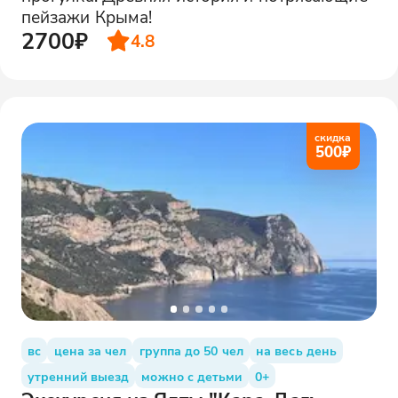
пейзажи Крыма!
2700₽
4.8
скидка
500
₽
вс
цена за чел
группа до 50 чел
на весь день
утренний выезд
можно с детьми
0+