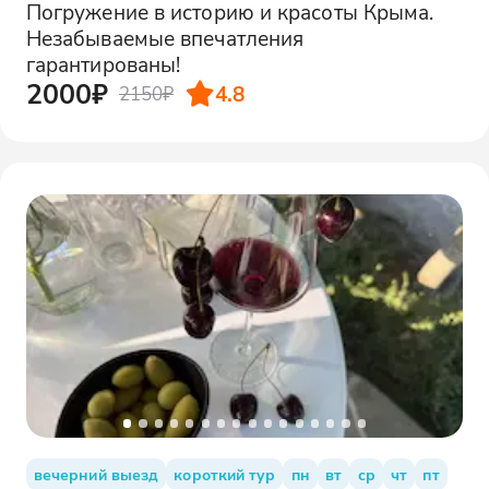
Погружение в историю и красоты Крыма.
Незабываемые впечатления
гарантированы!
2000₽
4.8
2150₽
вечерний выезд
короткий тур
пн
вт
ср
чт
пт