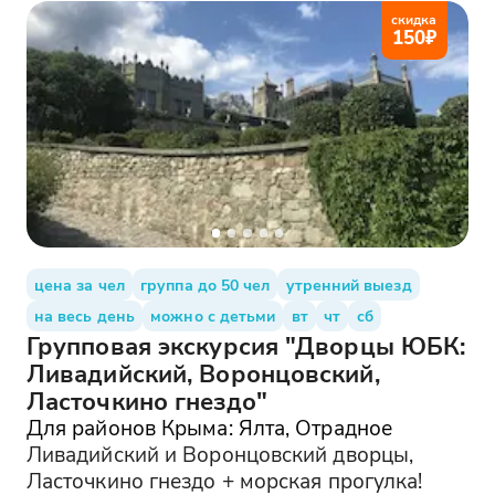
скидка
150
₽
цена за чел
группа до 50 чел
утренний выезд
на весь день
можно с детьми
вт
чт
сб
Групповая экскурсия "Дворцы ЮБК:
Ливадийский, Воронцовский,
Ласточкино гнездо"
Для районов Крыма: Ялта, Отрадное
Ливадийский и Воронцовский дворцы,
Ласточкино гнездо + морская прогулка!