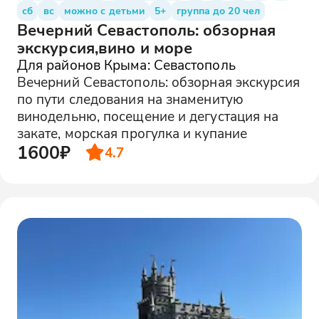
сб
вс
можно с детьми
5+
группа до 20 чел
Вечерний Севастополь: обзорная
экскурсия,вино и море
Для районов Крыма: Севастополь
Вечерний Севастополь: обзорная экскурсия
по пути следования на знаменитую
винодельню, посещение и дегустация на
закате, морская прогулка и купание
1600₽
4.7