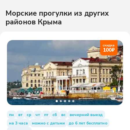
Морские прогулки
из других
районов
Крыма
скидка
100
₽
пн
вт
ср
чт
пт
сб
вс
вечерний выезд
на 3 часа
можно с детьми
до 6 лет бесплатно