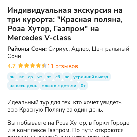
Индивидуальная экскурсия на
три курорта: "Красная поляна,
Роза Хутор, Газпром" на
Mercedes V-class
Районы
Сочи
:
Сириус, Адлер, Центральный
Сочи
4.7
11
отзывов
пн
вт
ср
чт
пт
сб
вс
утренний выезд
на весь день
можно с детьми
0+
Идеальный тур для тех, кто хочет увидеть
всю Красную Поляну за один день.
Вы побываете на Роза Хутор, в Горки Городе
и в комплексе Газпром. По пути откроются