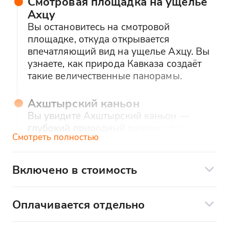
Смотровая площадка на ущелье
Ахцу
Вы остановитесь на смотровой
площадке, откуда открывается
впечатляющий вид на ущелье Ахцу. Вы
узнаете, как природа Кавказа создаёт
такие величественные панорамы.
Ахштырский каньон
Вы увидите Ахштырский каньон —
глубокий природный разлом среди скал.
Смотреть полностью
Вы узнаете о его древней истории и
легендах, которыми он окутан.
Включено в стоимость
Прогулка по горнолыжным
Экскурсионное сопровождение
трамплинам
Комфортабельный транспорт Mercedes-
Оплачивается отдельно
Вы пройдёте по территории с
Benz
горнолыжными трамплинами, где
Дополнительные услуги по желанию:
проходили соревнования Олимпиады.