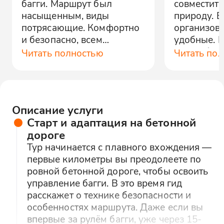
багги. Маршрут был
совместить
насыщенным, виды
природу. В
потрясающие. Комфортно
организова
и безопасно, всем
удобные. 
рекомендую.
яркие, буд
Читать полностью
Читать по
друзьям.
Описание услуги
Старт и адаптация на бетонной
дороге
Тур начинается с плавного вхождения —
первые километры вы преодолеете по
ровной бетонной дороге, чтобы освоить
управление багги. В это время гид
расскажет о технике безопасности и
особенностях маршрута. Даже если вы
впервые за рулём багги, уже через 15-