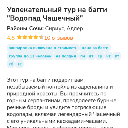
Увлекательный тур на багги
"Водопад Чашечный"
Районы
Сочи
:
Сириус, Адлер
4.8
10
отзывов
экипировка включена в стоимость
цена за багги
группа до 11 человек
на полдня
пн
вт
ср
чт
пт
сб
вс
Этот тур на багги подарит вам
незабываемый коктейль из адреналина и
природной красоты! Вы промчитесь по
горным серпантинам, преодолеете бурные
речные броды и увидите потрясающие
водопады, включая легендарный Чашечный
с его уникальными каскадами-чашами.
Маршрут идеально сбалансирован - здесь