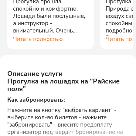
Прогулка прошла
Прогулка п
спокойно и комфортно.
Природа во
Лошади были послушные,
воздух св
а инструктор -
спокойные,
внимательный. Очень
подробно 
понравилось!
Рекоменду
Читать полностью
Читать по
Описание услуги
Прогулка на лошадях на "Райские
поля"
Как забронировать:
Нажмите на кнопку "выбрать вариант" -
выберите кол-во билетов - нажмите
"забронировать" - внесите предоплату -
организатор подтвердит бронирование на