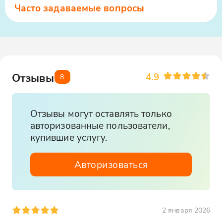
На маршруте можно искупаться,
Часто задаваемые вопросы
поэтому при желании захватите
купальные принадлежности
4.9
Отзывы
8
Отзывы могут оставлять только
авторизованные пользователи,
купившие услугу.
Авторизоваться
2 января 2026