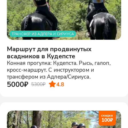
ТРАНСФЕР ИЗ АДЛЕРА И СИРИУСА
Маршрут для продвинутых
всадников в Кудепсте
Конная прогулка: Кудепста. Рысь, галоп,
кросс-маршрут. С инструктором и
трансфером из Адлера/Сириуса.
5000₽
4.8
5300₽
скидка
100
₽