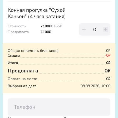
поводу у профессионального
инструктора.
Конная прогулка "Сухой
Каньон" (4 часа катания)
На конную прогулку надевайте удобную
спортивную одежду и обувь. Наденьте
Стоимость
7100
₽
8165
₽
штаны, чтобы не натереть ноги.
Предоплата
1100
₽
Общая стоимость билета(ов)
0₽
Скидка
-0₽
Итого
0₽
Предоплата
0₽
Оплата на месте
0₽
Выбранная дата
08.08.2026, 10:00
Телефон