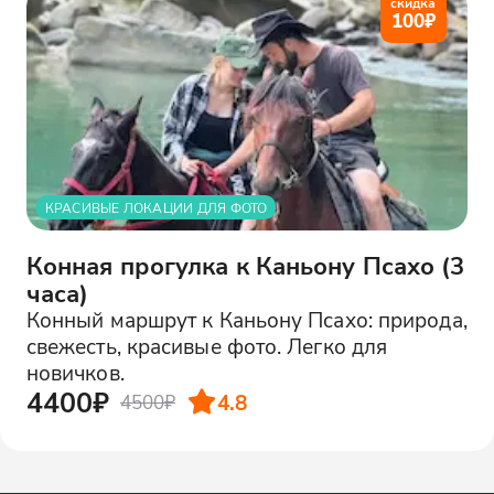
скидка
100
₽
КРАСИВЫЕ ЛОКАЦИИ ДЛЯ ФОТО
Конная прогулка к Каньону Псахо (3
часа)
Конный маршрут к Каньону Псахо: природа,
свежесть, красивые фото. Легко для
новичков.
4400₽
4.8
4500₽