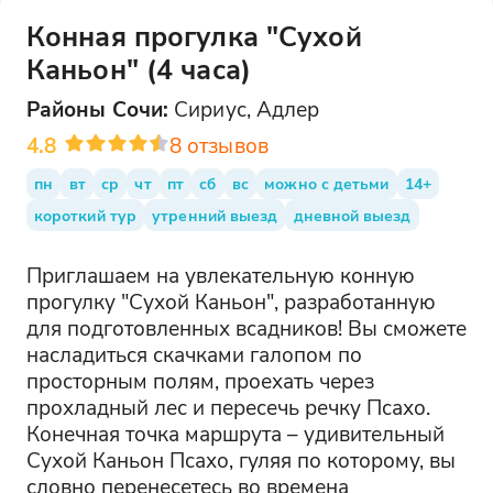
Конная прогулка "Сухой
Каньон" (4 часа)
Районы
Сочи
:
Сириус, Адлер
4.8
8
отзывов
пн
вт
ср
чт
пт
сб
вс
можно с детьми
14+
короткий тур
утренний выезд
дневной выезд
Приглашаем на увлекательную конную
прогулку "Сухой Каньон", разработанную
для подготовленных всадников! Вы сможете
насладиться скачками галопом по
просторным полям, проехать через
прохладный лес и пересечь речку Псахо.
Конечная точка маршрута – удивительный
Сухой Каньон Псахо, гуляя по которому, вы
словно перенесетесь во времена