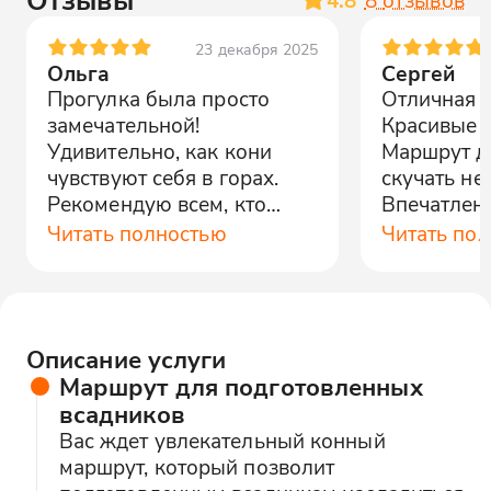
23 декабря 2025
Ольга
Сергей
Прогулка была просто
Отличная п
замечательной!
Красивые м
Удивительно, как кони
Маршрут д
чувствуют себя в горах.
скучать не
Рекомендую всем, кто
Впечатлен
хочет новых впечатлений.
уровне!
Читать полностью
Читать по
Описание услуги
Маршрут для подготовленных
всадников
Вас ждет увлекательный конный
маршрут, который позволит