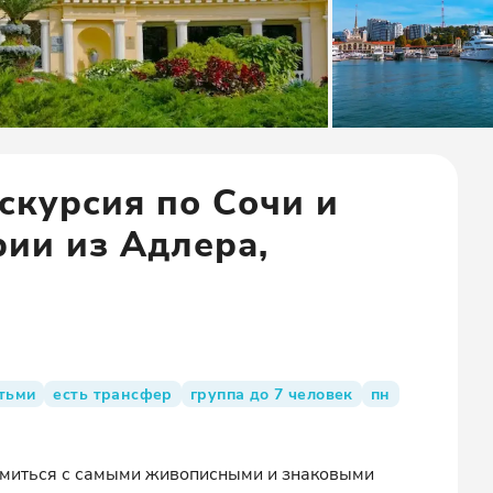
скурсия по Сочи и
рии из Адлера,
тьми
есть трансфер
группа до 7 человек
пн
омиться с самыми живописными и знаковыми