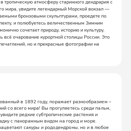
 в тропическую атмосферу старинного дендрария с
его мира, увидите легендарный Морской вокзал —
ваемыми бронзовыми скульптурами, проедете по
пекту, и полюбуетесь величественным Зимним
монично сочетает природу, историю и культуру,
ь всё очарование курортной столицы России. Это
впечатлений, но и прекрасные фотографии на
нованный в 1892 году, поражает разнообразием –
ий со всего мира! Вы прогуляетесь среди пальм,
увидите редкие субтропические растения и
дку с панорамным видом на город и море.
зацветают сакуры и рододендроны, но и в любое