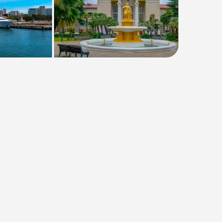
Тип
:
Индивидуальная
Размер группы
:
До 7 человек
Длительность
:
3-3,5 часа
Расписание
:
ежедневно
от 9500₽
от
10000 ₽
Предоплата от
2500₽
. Остаток
оплачивается на месте.
Проверить даты