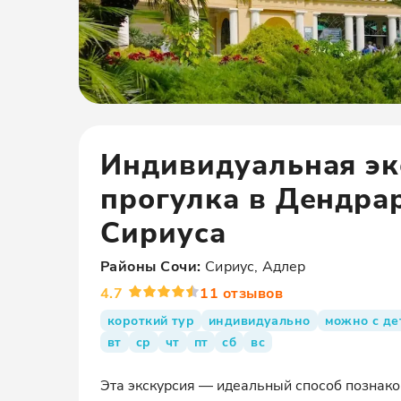
Индивидуальная эк
прогулка в Дендра
Сириуса
Районы
Сочи
:
Сириус, Адлер
4.7
11
отзывов
короткий тур
индивидуально
можно с де
вт
ср
чт
пт
сб
вс
Эта экскурсия — идеальный способ познак